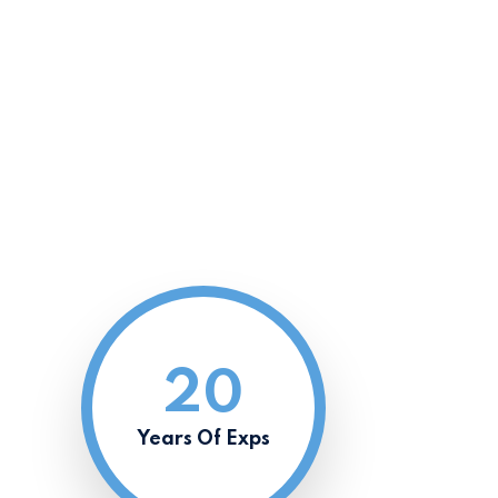
on
Healthy Water
met
Lorem ipsum dolor sit amet
adipelit sed eiusmte.
20
Years Of Exps