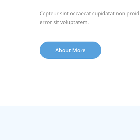
Cepteur sint occaecat cupidatat non proide
error sit voluptatem.
About More