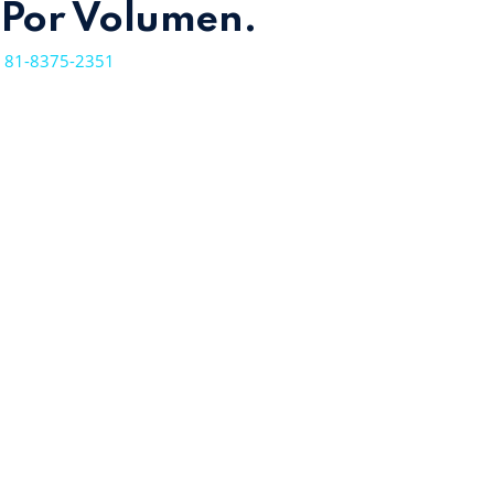
Por Volumen.
81-8375-2351
Dispensadores de Agua en Monterrey
Horario de Oficina:
Lun a Vie: 8:30AM a 5:30PM.
Sábado: 8:30AM a 3:00PM.
Domingo: Cerrado