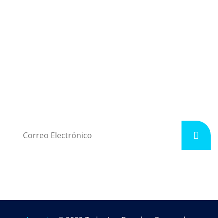
Términos y Condiciones
Boletín Electrónico
Suscríbete para Recibir Ofertas y Promociones por Email.